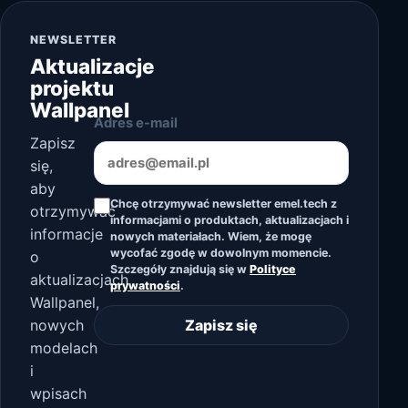
NEWSLETTER
Aktualizacje
projektu
Wallpanel
Adres e-mail
Zapisz
się,
aby
Chcę otrzymywać newsletter emel.tech z
otrzymywać
informacjami o produktach, aktualizacjach i
informacje
nowych materiałach. Wiem, że mogę
wycofać zgodę w dowolnym momencie.
o
Szczegóły znajdują się w
Polityce
aktualizacjach
prywatności
.
Wallpanel,
nowych
Zapisz się
modelach
i
wpisach