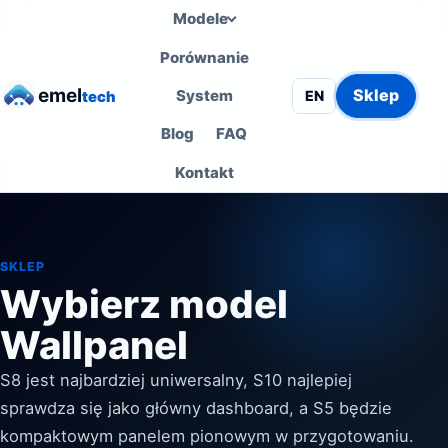
Modele
Porównanie
emel
Sklep
System
EN
tech
Blog
FAQ
Kontakt
SKLEP
Wybierz model
Wallpanel
S8 jest najbardziej uniwersalny, S10 najlepiej
sprawdza się jako główny dashboard, a S5 będzie
kompaktowym panelem pionowym w przygotowaniu.