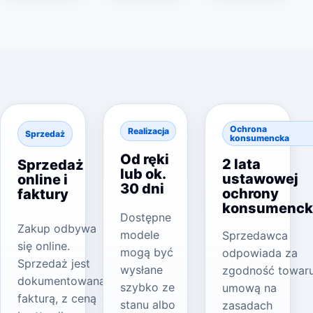
Ochrona
Realizacja
Sprzedaż
konsumencka
Od ręki
2 lata
Sprzedaż
lub ok.
ustawowej
online i
30 dni
ochrony
faktury
konsumenck
Dostępne
Zakup odbywa
modele
Sprzedawca
się online.
mogą być
odpowiada za
Sprzedaż jest
wysłane
zgodność towar
dokumentowana
szybko ze
umową na
fakturą, z ceną
stanu albo
zasadach