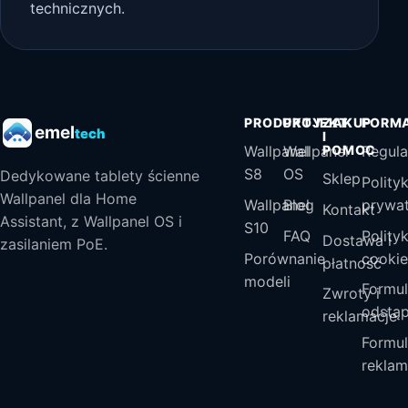
technicznych.
PRODUKTY
PROJEKT
ZAKUP
FORM
emel
tech
I
Wallpanel
Wallpanel
POMOC
Regul
S8
OS
Dedykowane tablety ścienne
Sklep
Polity
Wallpanel dla Home
Wallpanel
Blog
prywat
Kontakt
Assistant, z Wallpanel OS i
S10
FAQ
Polity
Dostawa i
zasilaniem PoE.
Porównanie
cookie
płatność
modeli
Formul
Zwroty i
odstąp
reklamacje
Formul
reklam