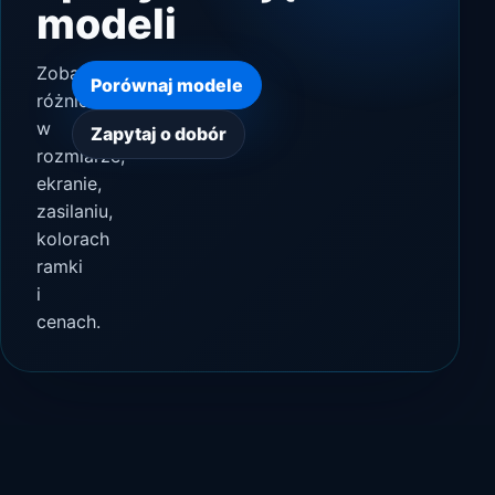
modeli
Zobacz
Porównaj modele
różnice
w
Zapytaj o dobór
rozmiarze,
ekranie,
zasilaniu,
kolorach
ramki
i
cenach.