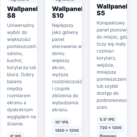
Wallpanel
Wallpanel
Wallpanel
S5
S8
S10
Kompaktowy
Uniwersalny
Najlepszy
panel pionowy
wybór do
jako główny
do miejsc, gdzie
większości
panel
liczy się mały
pomieszczeń:
sterowania w
rozmiar:
salonu,
domu:
korytarz,
kuchni,
większy
wejście,
korytarza lub
ekran,
mniejsze
biura. Dobry
wyższa
pomieszczenia
balans
rozdzielczość
lub szybki
między
i czujnik
dostęp do
rozmiarem
zbliżenia do
podstawowych
ekranu a
wybudzania
scen.
dyskretnym
ekranu.
wyglądem na
5.5" IPS
10" IPS
ścianie.
720 × 1200
1920 × 1200
Pionowy
8" IPS