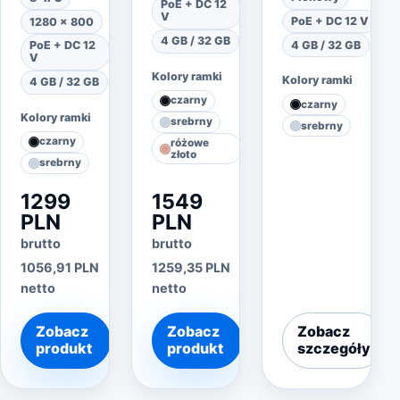
PoE + DC 12
V
PoE + DC 12 V
1280 × 800
4 GB / 32 GB
4 GB / 32 GB
PoE + DC 12
V
Kolory ramki
Kolory ramki
4 GB / 32 GB
czarny
czarny
Kolory ramki
srebrny
srebrny
czarny
różowe
złoto
srebrny
1299
1549
PLN
PLN
brutto
brutto
1056,91 PLN
1259,35 PLN
netto
netto
Zobacz
Zobacz
Zobacz
produkt
produkt
szczegóły